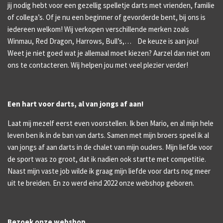
jij nodig hebt voor een gezellig spelletje darts met vrienden, familie
of collega’s. Of je nu een beginner of gevorderde bent, bij ons is
iedereen welkom! Wij verkopen verschillende merken zoals
Winmau, Red Dragon, Harrows, Bull’s,… De keuze is aan jou!
Weet je niet goed wat je allemaal moet kiezen? Aarzel dan niet om
ons te contacteren. Wij helpen jou met veel plezier verder!
Een hart voor darts, al van jongs af aan!
Laat mij mezelf eerst even voorstellen. Ik ben Mario, en al mijn hele
leven ben ik in de ban van darts. Samen met mijn broers speel ik al
van jongs af aan darts in de chalet van mijn ouders. Mijn liefde voor
de sport was zo groot, dat ik nadien ook startte met competitie.
Naast mijn vaste job wilde ik graag mijn liefde voor darts nog meer
uit te breiden. En zo werd eind 2022 onze webshop geboren.
Bezoek onze webshop