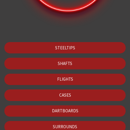
STEELTIPS
SHAFTS
FLIGHTS
CASES
DARTBOARDS
SURROUNDS