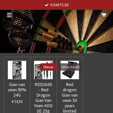
9 DARTS.BE
Ga
direct
naar
de
hoofdinhoud
Nieuw
Uitverkocht
Gian van
RDD2645
Red
veen 90%
- Red
dragon
24G
Dragon
Gian van
Gian Van
veen 50
€ 54,50
Veen AXIS
years
SE 23g
limited