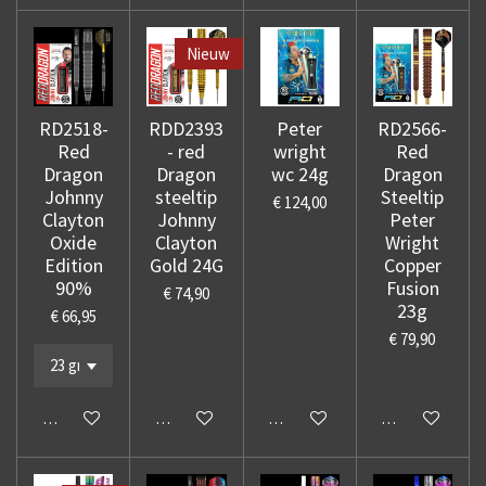
Nieuw
RD2518-
RDD2393
Peter
RD2566-
Red
- red
wright
Red
Dragon
Dragon
wc 24g
Dragon
Johnny
steeltip
Steeltip
€ 124,00
Clayton
Johnny
Peter
Oxide
Clayton
Wright
Edition
Gold 24G
Copper
90%
Fusion
€ 74,90
23g
€ 66,95
€ 79,90
In winkelwagen
In winkelwagen
In winkelwagen
In winkelwage