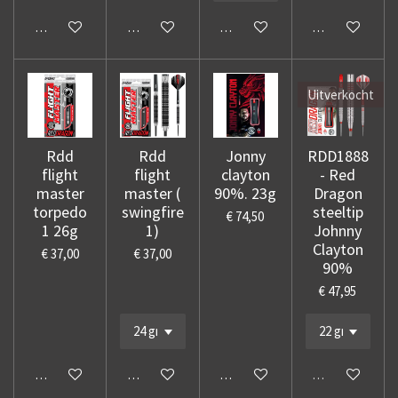
In winkelwagen
In winkelwagen
In winkelwagen
In winkelwage
Uitverkocht
Rdd
Rdd
Jonny
RDD1888
flight
flight
clayton
- Red
master
master (
90%. 23g
Dragon
torpedo
swingfire
steeltip
€ 74,50
1 26g
1)
Johnny
Clayton
€ 37,00
€ 37,00
90%
€ 47,95
In winkelwagen
In winkelwagen
In winkelwagen
Uitverkocht