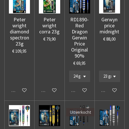
Peter
Peter
RD1890-
Gerwyn
wright
wright
Red
price
diamond
corra 23g
Dragon
midnight
spectron
Gerwin
€ 79,90
€ 88,00
23g
Price
Original
€ 109,95
90%
€ 69,95
In winkelwagen
In winkelwagen
In winkelwagen
In winkelwage
Uitverkocht