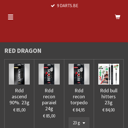
9 DARTS.BE
Ga
direct
naar
de
hoofdinhoud
RED DRAGON
Rdd
Rdd
Rdd
Rdd bull
ascend
recon
recon
hitters
90%. 23g
paraiel
torpedo
23g
24g
€ 85,00
€ 84,95
€ 84,00
€ 85,00