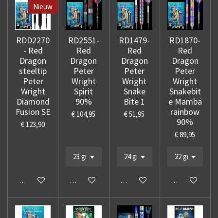
Nieuw
RDD2270
RD2551-
RD1479-
RD1870-
- Red
Red
Red
Red
Dragon
Dragon
Dragon
Dragon
steeltip
Peter
Peter
Peter
Peter
Wright
Wright
Wright
Wright
Spirit
Snake
Snakebit
Diamond
90%
Bite 1
e Mamba
Fusion SE
rainbow
€ 104,95
€ 51,95
90%
€ 123,90
€ 89,95
In winkelwagen
In winkelwagen
In winkelwagen
In winkelwage