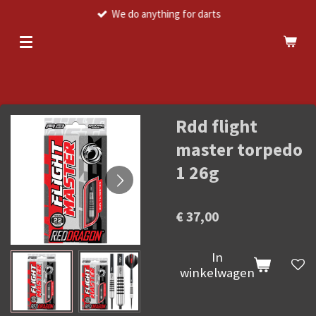
We do anything for darts
Ga
direct
naar
de
hoofdinhoud
Rdd flight
master torpedo
1 26g
€ 37,00
In
winkelwagen