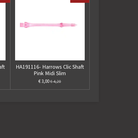
ft
HA191116- Harrows Clic Shaft
Pink Midi Slim
€ 3,00
€ 4,20