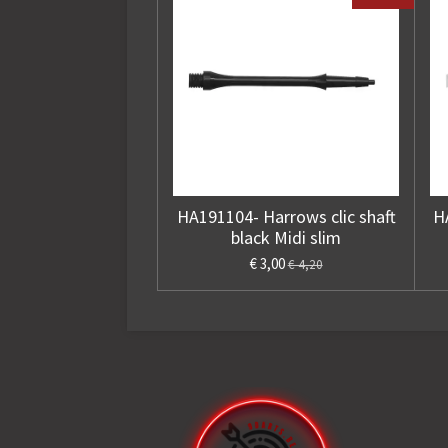
HA191104- Harrows clic shaft
H
black Midi slim
€ 3,00
€ 4,20