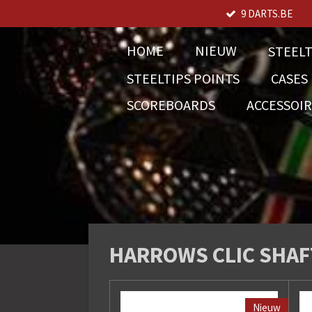
9 DARTS.BE
Ga
direct
naar
HOME
NIEUW
STEEL
de
STEELTIPS POINTS
CASES
hoofdinhoud
SCOREBOARDS
ACCESSOI
HARROWS CLIC SHAF
Nieuw