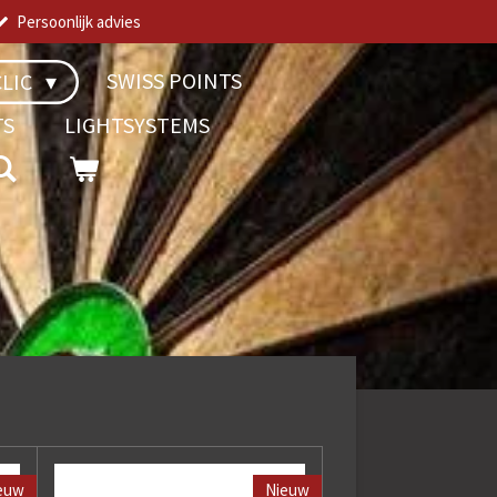
Persoonlijk advies
SWISS POINTS
LIC
TS
LIGHTSYSTEMS
euw
Nieuw