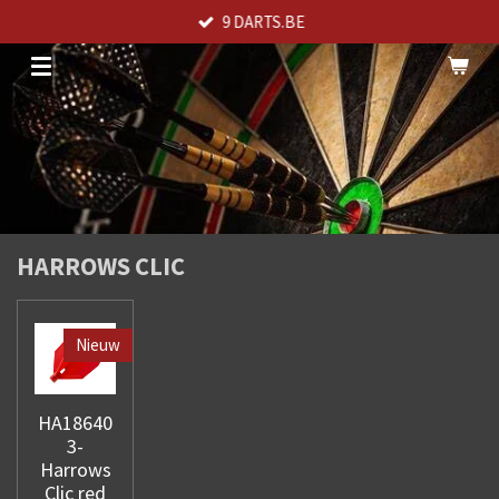
9 DARTS.BE
Ga
direct
naar
de
hoofdinhoud
HARROWS CLIC
Nieuw
HA18640
3-
Harrows
Clic red