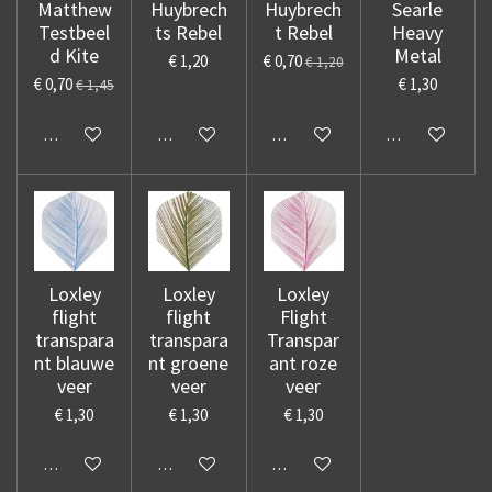
Matthew
Huybrech
Huybrech
Searle
Testbeel
ts Rebel
t Rebel
Heavy
d Kite
Metal
€ 1,20
€ 0,70
€ 1,20
€ 0,70
€ 1,30
€ 1,45
In winkelwagen
In winkelwagen
In winkelwagen
In winkelwage
Loxley
Loxley
Loxley
flight
flight
Flight
transpara
transpara
Transpar
nt blauwe
nt groene
ant roze
veer
veer
veer
€ 1,30
€ 1,30
€ 1,30
In winkelwagen
In winkelwagen
In winkelwagen