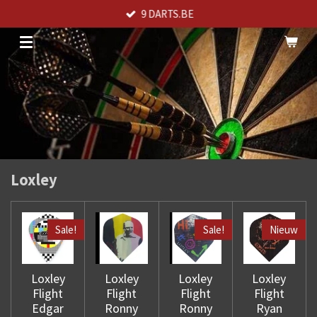
9 DARTS.BE
Ga
direct
naar
de
hoofdinhoud
Loxley
Sale!
Sale!
Nieuw
Loxley
Loxley
Loxley
Loxley
Flight
Flight
Flight
Flight
Edgar
Ronny
Ronny
Ryan