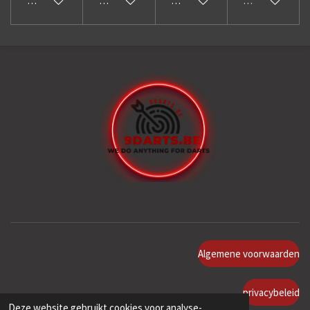
In winkelwagen
In winkelwagen
In winkelwagen
Uitverkocht
Algemene voorwaarden
privacybeleid
Deze website gebruikt cookies voor analyse-