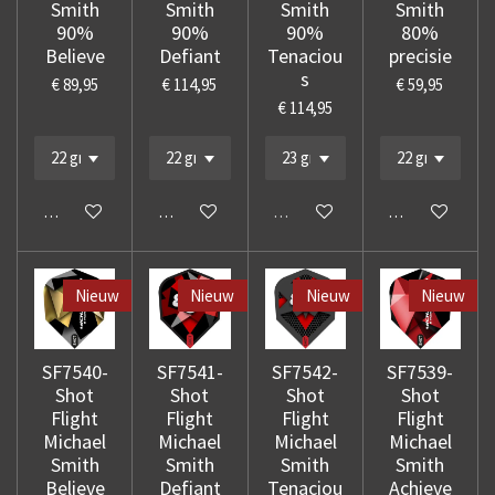
Smith
Smith
Smith
Smith
90%
90%
90%
80%
Believe
Defiant
Tenaciou
precisie
s
€ 89,95
€ 114,95
€ 59,95
€ 114,95
In winkelwagen
In winkelwagen
Uitverkocht
In winkelwage
Nieuw
Nieuw
Nieuw
Nieuw
SF7540-
SF7541-
SF7542-
SF7539-
Shot
Shot
Shot
Shot
Flight
Flight
Flight
Flight
Michael
Michael
Michael
Michael
Smith
Smith
Smith
Smith
Believe
Defiant
Tenaciou
Achieve