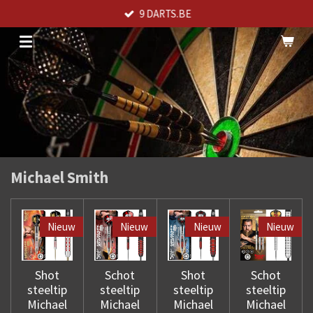
9 DARTS.BE
Ga
direct
naar
de
hoofdinhoud
Michael Smith
Nieuw
Nieuw
Nieuw
Nieuw
Shot
Schot
Shot
Schot
steeltip
steeltip
steeltip
steeltip
Michael
Michael
Michael
Michael