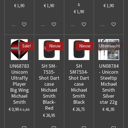
s
€ 1,90
€ 1,90
€ 1,90
€ 1,90
In winkelwagen
In winkelwagen
In winkelwagen
In winkelwage
Sale!
Nieuw
Nieuw
Uitverkocht
UN68783
SH SM-
SH
UN08784
Unicorn
7535-
SM7534-
- Unicorn
UltraFly
Shot Dart
Shot Dart
Steeltip
Player
case
case
Michael
Big Wing
Michael
Michael
Smith
Michael
Smith
Smith
Silver
Smith
Black-
Black
star 22g
Red
€ 0,90
€ 26,75
€ 41,95
€ 1,85
€ 26,95