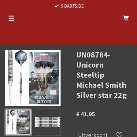
9 DARTS.BE
Ga
direct
naar
de
hoofdinhoud
UN08784-
Unicorn
Steeltip
Michael Smith
Silver star 22g
€ 41,95
Uitverkocht