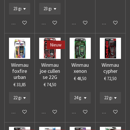
In winkelwagen
In winkelwagen
In winkelwagen
In winkelwage
Nieuw
Winmau
Winmau
Winmau
Winmau
foxfire
joe cullen
xenon
cypher
urban
se 22G
€ 48,50
€ 72,50
€ 33,85
€ 74,50
In winkelwagen
In winkelwagen
In winkelwagen
In winkelwage