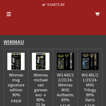
9 DARTS.BE
Ga
direct
naar
de
hoofdinhoud
WINMAU
Winmau
Winmau
WI1443/2
WI1481/2
mvg
michael
2/23/24-
1/23/24-
signature
van
Winmau
MVG
edition
gerwen
MVG
Trilogy
90%
evo -x
Authentic
90%
90%.
85%
Darts
€ 84,00
22,5g
€ 57,95
€ 72,95