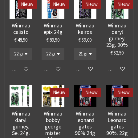
Nieuw
Nieuw
Nieuw
Nieuw
Winmau
Winmau
Winmau
Winmau
calisto
epix 24g
kairos
daryl
gurney.
€ 48,50
€ 89,50
€ 59,00
23g. 90%
€ 52,50
In winkelwagen
In winkelwagen
In winkelwagen
In winkelwage
Nieuw
Nieuw
Nieuw
Winmau
Winmau
Winmau
Winmau
daryl
bobby
leonard
Leonard
gurney.
george
gates
gates
Se. 24g.
mister
90% 24g
90%. 22g