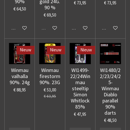
90%
gold 24G.
€ 73,95
€ 73,95
90 %
€ 64,50
€ 69,50
In winkelwagen
Uitverkocht
In winkelwagen
In winkelwage
Nieuw
Nieuw
Nieuw
Winmau
Winmau
WI1499-
WI1480/2
valhalla
firestorm
22/24Win
2/23/24/2
90%. 24g
90%. 23G
mau
5-
steeltip
Winmau
€ 88,95
€ 53,00
Simon
Diablo
€ 63,95
Whitlock
parallel
85%
90%
darts
€ 47,95
€ 48,50