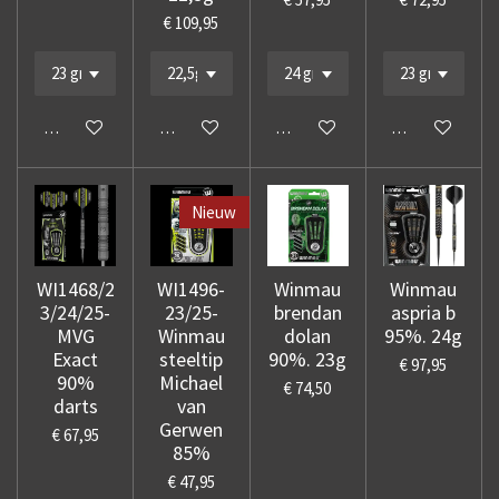
€ 109,95
In winkelwagen
In winkelwagen
In winkelwagen
In winkelwage
Nieuw
WI1468/2
WI1496-
Winmau
Winmau
3/24/25-
23/25-
brendan
aspria b
MVG
Winmau
dolan
95%. 24g
Exact
steeltip
90%. 23g
€ 97,95
90%
Michael
€ 74,50
darts
van
Gerwen
€ 67,95
85%
€ 47,95