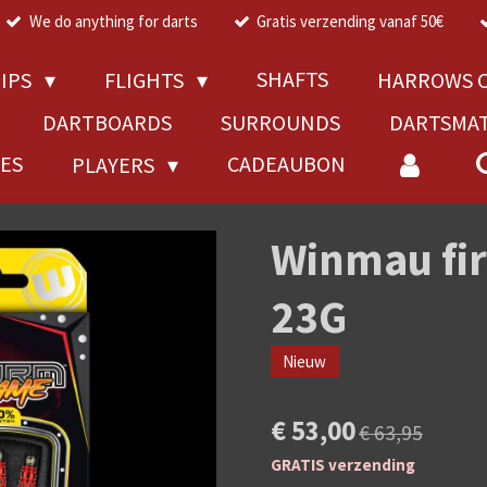
We do anything for darts
Gratis verzending vanaf 50€
SHAFTS
TIPS
FLIGHTS
HARROWS C
DARTBOARDS
SURROUNDS
DARTSMA
RES
CADEAUBON
PLAYERS
Winmau fi
23G
Nieuw
€ 53,00
€ 63,95
GRATIS verzending