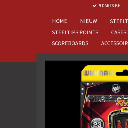
9 DARTS.BE
Ga
direct
naar
HOME
NIEUW
STEEL
de
STEELTIPS POINTS
CASES
hoofdinhoud
SCOREBOARDS
ACCESSOI