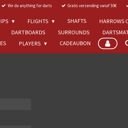
We do anything for darts
Gratis verzending vanaf 50€
SHAFTS
TIPS
FLIGHTS
HARROWS C
DARTBOARDS
SURROUNDS
DARTSMA
RES
CADEAUBON
PLAYERS