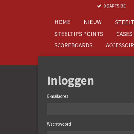
9 DARTS.BE
Ga
direct
naar
HOME
NIEUW
STEEL
de
STEELTIPS POINTS
CASES
hoofdinhoud
SCOREBOARDS
ACCESSOI
Inloggen
E-mailadres
Wachtwoord