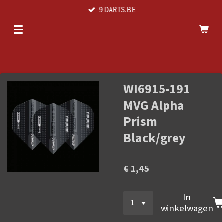
9 DARTS.BE
Ga
direct
naar
de
hoofdinhoud
WI6915-191
MVG Alpha
Prism
Black/grey
€ 1,45
In
winkelwagen