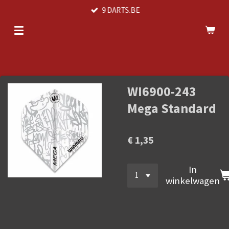
9 DARTS.BE
Ga
direct
naar
de
hoofdinhoud
WI6900-243
Mega Standard
€ 1,35
In
winkelwagen