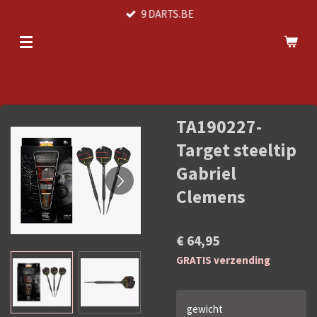
9 DARTS.BE
Ga
direct
naar
de
hoofdinhoud
TA190227-
Target steeltip
Gabriel
Clemens
€ 64,95
GRATIS verzending
gewicht