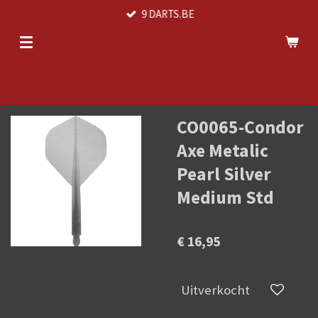
9 DARTS.BE
Ga
direct
naar
de
hoofdinhoud
CO0065-Condor
Axe Metalic
Pearl Silver
Medium Std
€ 16,95
Uitverkocht