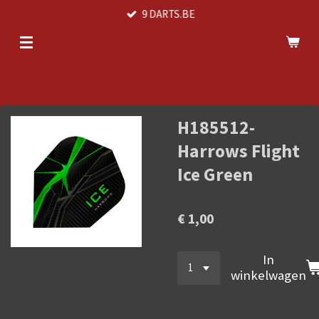
9 DARTS.BE
Ga
direct
naar
de
hoofdinhoud
H185512-
Harrows Flight
Ice Green
€ 1,00
In
winkelwagen