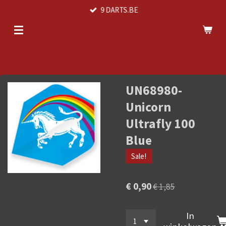
9 DARTS.BE
Ga
direct
naar
de
hoofdinhoud
UN68980-
Unicorn
Ultrafly 100
Blue
Sale!
€ 0,90
€ 1,85
In