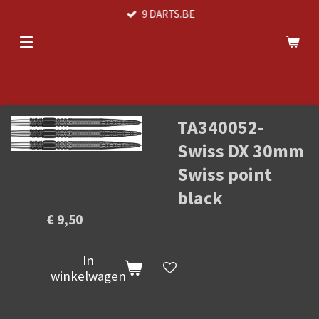
9 DARTS.BE
Ga
direct
naar
de
hoofdinhoud
TA340052-
Swiss DX 30mm
Swiss point
black
€ 9,50
In
winkelwagen