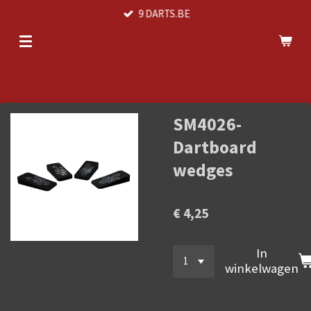
9 DARTS.BE
Ga
direct
naar
de
hoofdinhoud
SM4026-
Dartboard
wedges
€ 4,25
In
winkelwagen