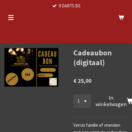
9 DARTS.BE
Ga
direct
naar
de
hoofdinhoud
Cadeaubon
(digitaal)
€ 25,00
In
winkelwagen
Verras familie of vrienden