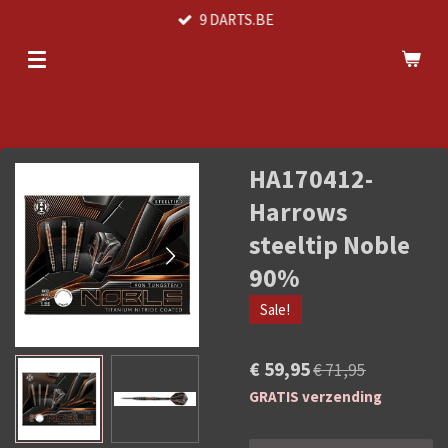
9 DARTS.BE
Ga
direct
naar
de
hoofdinhoud
HA170412-
Harrows
steeltip Noble
90%
Sale!
€ 59,95
€ 71,95
GRATIS verzending