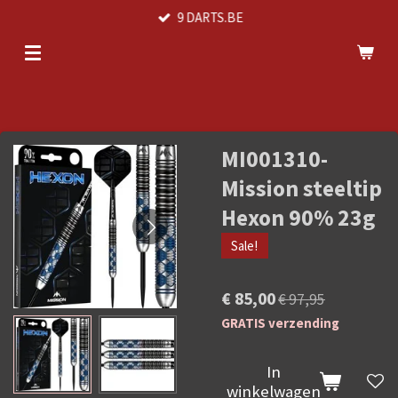
9 DARTS.BE
Ga
direct
naar
de
hoofdinhoud
MI001310-
Mission steeltip
Hexon 90% 23g
Sale!
€ 85,00
€ 97,95
GRATIS verzending
In
winkelwagen