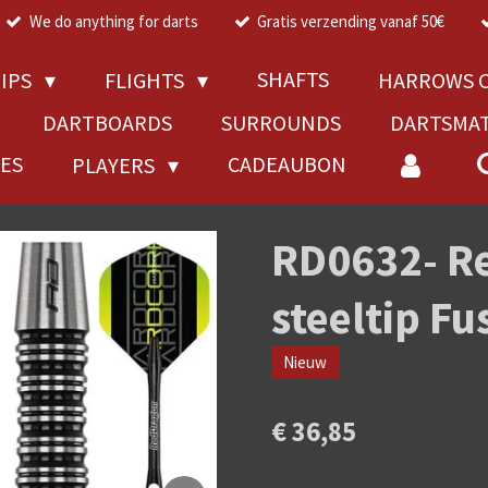
We do anything for darts
Gratis verzending vanaf 50€
SHAFTS
TIPS
FLIGHTS
HARROWS C
DARTBOARDS
SURROUNDS
DARTSMA
RES
CADEAUBON
PLAYERS
RD0632- R
steeltip F
Nieuw
€ 36,85