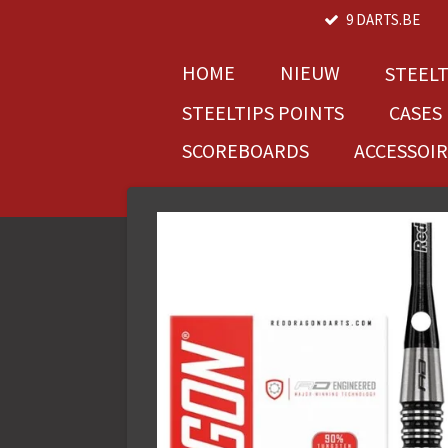
9 DARTS.BE
Ga
direct
naar
HOME
NIEUW
STEEL
de
STEELTIPS POINTS
CASES
hoofdinhoud
SCOREBOARDS
ACCESSOI