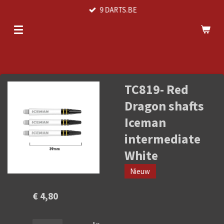
9 DARTS.BE
Ga
direct
naar
de
hoofdinhoud
TC819- Red
Dragon shafts
Iceman
intermediate
White
Nieuw
€ 4,80