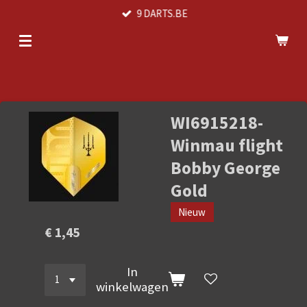
9 DARTS.BE
Ga
direct
naar
de
hoofdinhoud
WI6915218-
Winmau flight
Bobby George
Gold
Nieuw
€ 1,45
In
winkelwagen