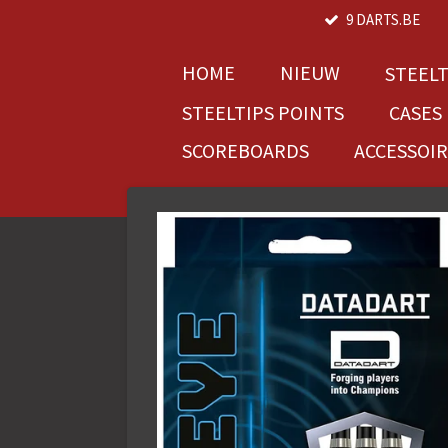
9 DARTS.BE
Ga
direct
naar
HOME
NIEUW
STEEL
de
STEELTIPS POINTS
CASES
hoofdinhoud
SCOREBOARDS
ACCESSOI