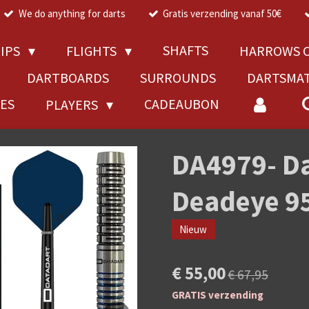
We do anything for darts
Gratis verzending vanaf 50€
SHAFTS
TIPS
FLIGHTS
HARROWS C
DARTBOARDS
SURROUNDS
DARTSMA
RES
CADEAUBON
PLAYERS
DA4979- Da
Deadeye 9
Nieuw
€ 55,00
€ 67,95
GRATIS verzending