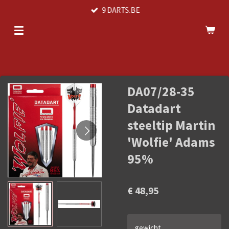
9 DARTS.BE
Ga
direct
naar
de
hoofdinhoud
DA07/28-35
Datadart
steeltip Martin
'Wolfie' Adams
95%
€ 48,95
gewicht