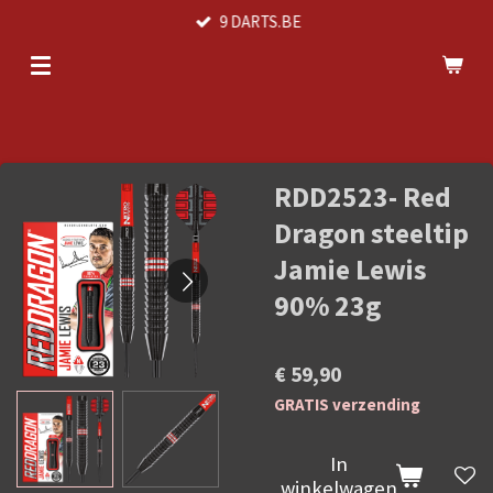
9 DARTS.BE
Ga
direct
naar
de
hoofdinhoud
RDD2523- Red
Dragon steeltip
Jamie Lewis
90% 23g
€ 59,90
GRATIS verzending
In
winkelwagen