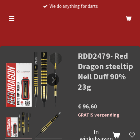
We do anything for darts
Ga
direct
naar
de
hoofdinhoud
RDD2479- Red
Dragon steeltip
Neil Duff 90%
23g
€ 96,60
GRATIS verzending
In
winkelwagen