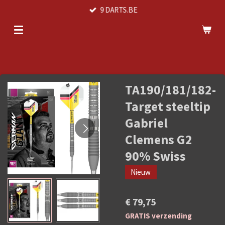
9 DARTS.BE
Ga
direct
naar
de
hoofdinhoud
TA190/181/182-
Target steeltip
Gabriel
Clemens G2
90% Swiss
Nieuw
€ 79,75
GRATIS verzending