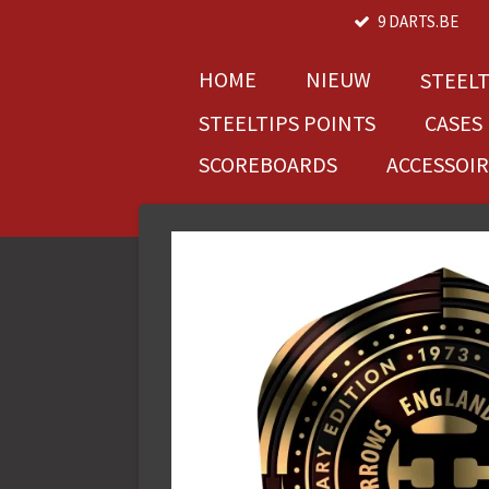
9 DARTS.BE
Ga
direct
naar
HOME
NIEUW
STEEL
de
STEELTIPS POINTS
CASES
hoofdinhoud
SCOREBOARDS
ACCESSOI