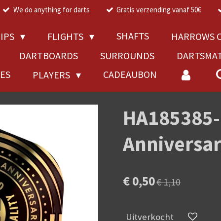
We do anything for darts
Gratis verzending vanaf 50€
SHAFTS
TIPS
FLIGHTS
HARROWS C
DARTBOARDS
SURROUNDS
DARTSMA
RES
CADEAUBON
PLAYERS
HA185385-
Anniversar
€ 0,50
€ 1,10
Uitverkocht