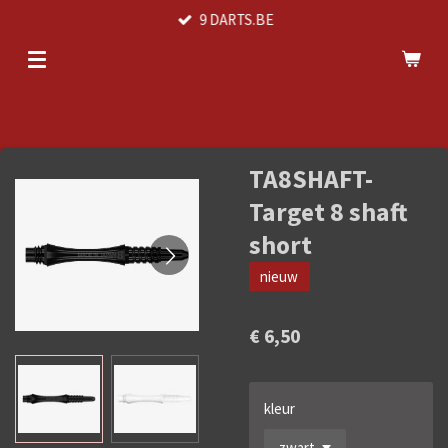
9 DARTS.BE
Ga
direct
naar
de
hoofdinhoud
TA8SHAFT-
Target 8 shaft
short
nieuw
€ 6,50
kleur