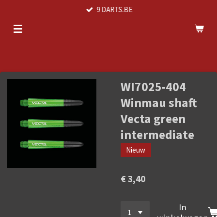
9 DARTS.BE
Ga
direct
naar
de
hoofdinhoud
WI7025-404
Winmau shaft
Vecta green
intermediate
Nieuw
€ 3,40
In