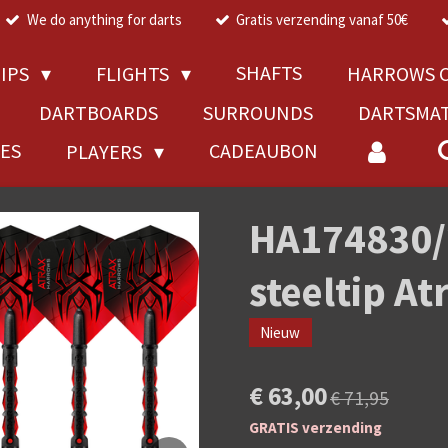
We do anything for darts
Gratis verzending vanaf 50€
SHAFTS
TIPS
FLIGHTS
HARROWS C
DARTBOARDS
SURROUNDS
DARTSMA
RES
CADEAUBON
PLAYERS
HA174830/
steeltip A
Nieuw
€ 63,00
€ 71,95
GRATIS verzending