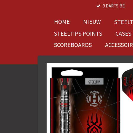
9 DARTS.BE
Ga
direct
naar
HOME
NIEUW
STEEL
de
STEELTIPS POINTS
CASES
hoofdinhoud
SCOREBOARDS
ACCESSOI