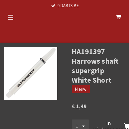
9 DARTS.BE
Ga
direct
naar
de
hoofdinhoud
HA191397
Harrows shaft
supergrip
White Short
Nieuw
€ 1,49
In