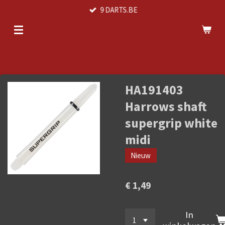
9 DARTS.BE
Ga
direct
naar
de
hoofdinhoud
HA191403
Harrows shaft
supergrip white
midi
Nieuw
€ 1,49
In