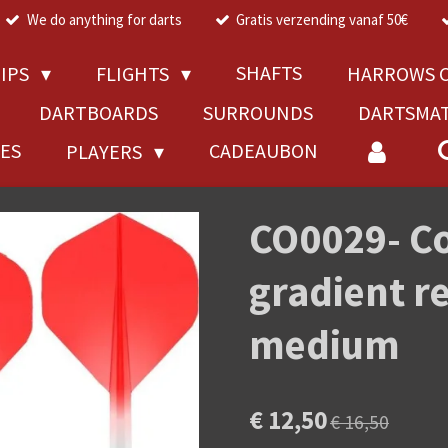
We do anything for darts
Gratis verzending vanaf 50€
SHAFTS
TIPS
FLIGHTS
HARROWS C
DARTBOARDS
SURROUNDS
DARTSMA
RES
CADEAUBON
PLAYERS
CO0029- C
gradient r
medium
€ 12,50
€ 16,50