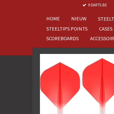
9 DARTS.BE
Ga
direct
naar
HOME
NIEUW
STEEL
de
STEELTIPS POINTS
CASES
hoofdinhoud
SCOREBOARDS
ACCESSOI