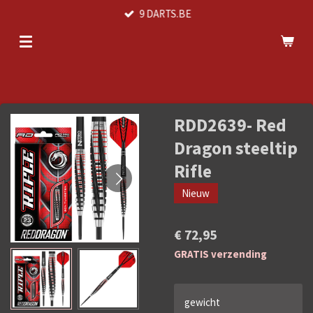
9 DARTS.BE
Ga
direct
naar
de
hoofdinhoud
RDD2639- Red
Dragon steeltip
Rifle
Nieuw
€ 72,95
GRATIS verzending
gewicht