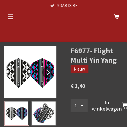
9 DARTS.BE
Ga
direct
naar
de
hoofdinhoud
F6977- Flight
Multi Yin Yang
Nieuw
€ 1,40
In
winkelwagen