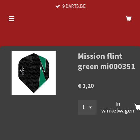
9 DARTS.BE
Ga
direct
naar
de
hoofdinhoud
Mission flint
green mi000351
€ 1,20
In
winkelwagen