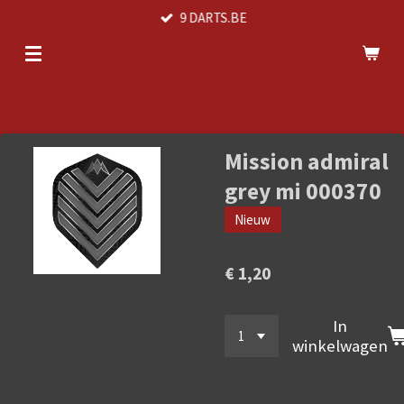
9 DARTS.BE
Ga
direct
naar
de
hoofdinhoud
Mission admiral
grey mi 000370
Nieuw
€ 1,20
In
winkelwagen