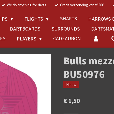
We do anything for darts
Gratis verzending vanaf 50€
SHAFTS
TIPS
FLIGHTS
HARROWS C
DARTBOARDS
SURROUNDS
DARTSMA
RES
CADEAUBON
PLAYERS
Bulls mezz
BU50976
Nieuw
€ 1,50