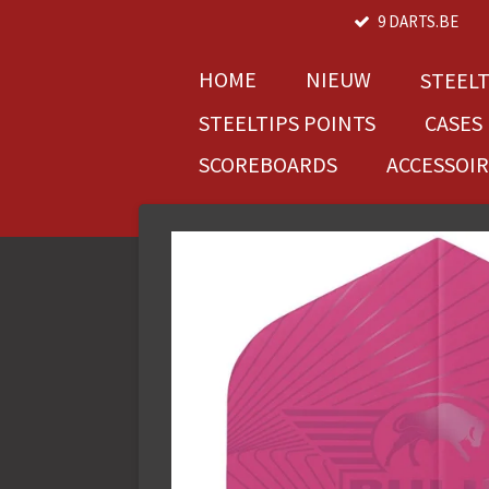
9 DARTS.BE
Ga
direct
naar
HOME
NIEUW
STEEL
de
STEELTIPS POINTS
CASES
hoofdinhoud
SCOREBOARDS
ACCESSOI