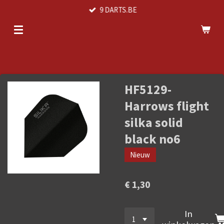
9 DARTS.BE
Ga
direct
naar
de
hoofdinhoud
HF5129-
Harrows flight
silka solid
black no6
Nieuw
€ 1,30
In