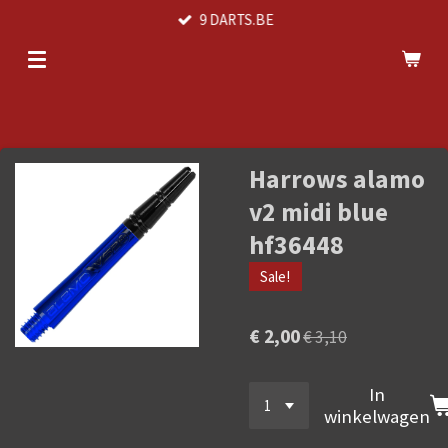
9 DARTS.BE
Ga
direct
naar
de
hoofdinhoud
Harrows alamo
v2 midi blue
hf36448
Sale!
€ 2,00
€ 3,10
In
winkelwagen