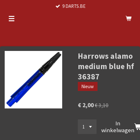
9 DARTS.BE
Ga
direct
naar
de
hoofdinhoud
Harrows alamo
medium blue hf
36387
Nieuw
€ 2,00
€ 3,10
In
winkelwagen