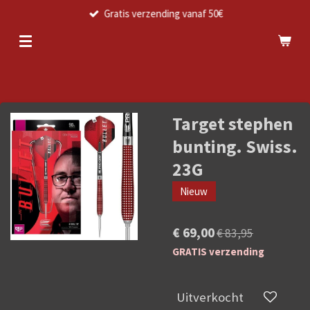
Gratis verzending vanaf 50€
Ga
direct
naar
de
hoofdinhoud
Target stephen
bunting. Swiss.
23G
Nieuw
€ 69,00
€ 83,95
GRATIS verzending
Uitverkocht