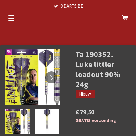
9 DARTS.BE
Ga
direct
naar
de
hoofdinhoud
Ta 190352.
Luke littler
loadout 90%
24g
Nieuw
€ 79,50
GRATIS verzending