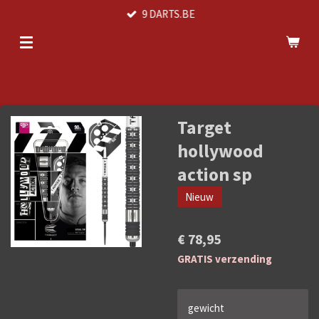
9 DARTS.BE
Ga
direct
naar
de
hoofdinhoud
Target
hollywood
action sp
Nieuw
€ 78,95
GRATIS verzending
gewicht