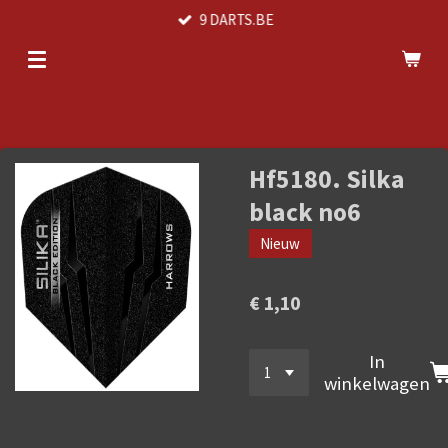
9 DARTS.BE
Ga
direct
naar
de
hoofdinhoud
Hf5180. Silka
black no6
Nieuw
€ 1,10
In
winkelwagen